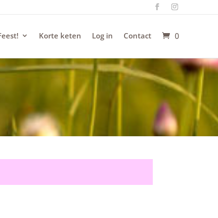
Feest!
Korte keten
Log in
Contact
0