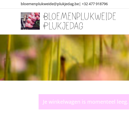
bloemenplukweide@plukjedag.be|
+32 477 918796
Je winkelwagen is momenteel leeg.