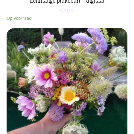
Eenmalige plukbeurt – digitaal
€
20,00
Op voorraad