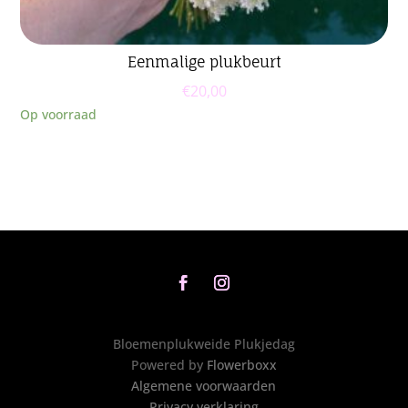
Eenmalige plukbeurt
€
20,00
Op voorraad
Bloemenplukweide Plukjedag
Powered by
Flowerboxx
Algemene voorwaarden
Privacy verklaring