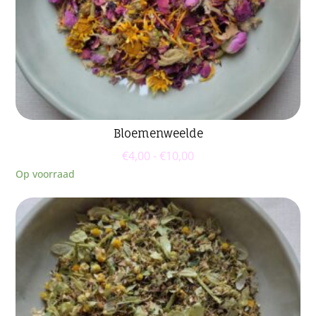
Bloemenweelde
Prijsklasse:
€
4,00
-
€
10,00
€4,00
Op voorraad
tot
€10,00