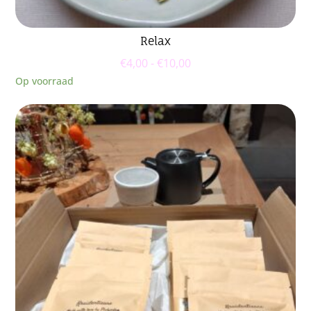
Relax
Prijsklasse:
€
4,00
-
€
10,00
€4,00
Op voorraad
tot
€10,00