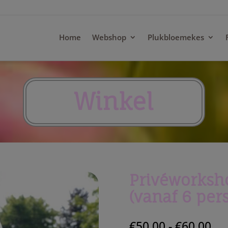
modal-check
Home
Webshop
Plukbloemekes
Winkel
Privéworksh
(vanaf 6 pers
Pri
€
50,00
-
€
60,00