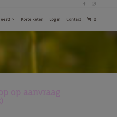
Feest!
Korte keten
Log in
Contact
0
op op aanvraag
)
jsklasse: