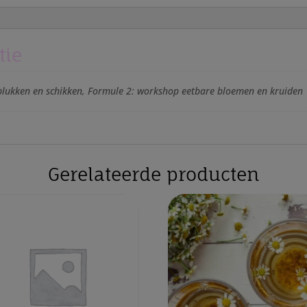
6
pers)
aantal
tie
lukken en schikken, Formule 2: workshop eetbare bloemen en kruiden
Gerelateerde producten