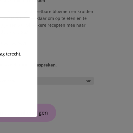
re bloemen en kruiden
an de slag met de eetbare bloemen en kruiden
wat lekkers mee klaar om op te eten en te
jg je een aantal lekkere recepten mee naar
de slag te gaan.
0 per persoon.
g terecht.
m een datum te bespreken.
n aan winkelwagen