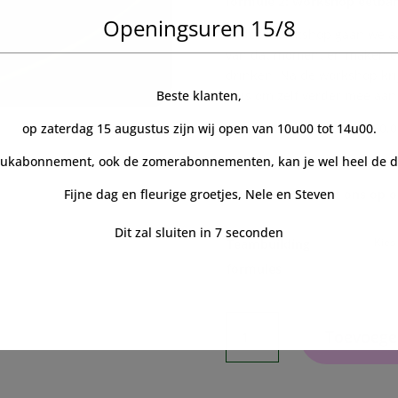
formule 2: workshop eetba
Openingsuren 15/8
In deze workshop gaan we a
van dat moment en maken er 
drinken. Na de workshop kri
Beste klanten,
huis om zelf verder mee aan 
op zaterdag 15 augustus zijn wij open van 10u00 tot 14u00.
Deze formule komt op € 60,0
lukabonnement, ook de zomerabonnementen, kan je wel heel de da
Fijne dag en fleurige groetjes, Nele en Steven
Neem contact met ons op o
Dit zal sluiten in
6
seconden
Teambuilding
formules
Privéworkshop
Toevoege
op
aanvraag
(vanaf