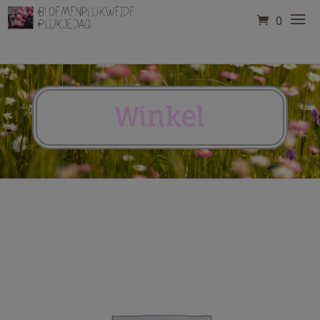
modal-check
0
Winkel