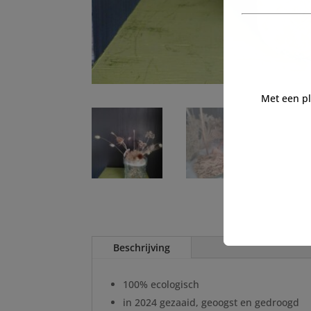
Met een p
Beschrijving
100% ecologisch
in 2024 gezaaid, geoogst en gedroogd