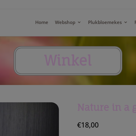
modal-check
Home
Webshop
Plukbloemekes
Winkel
Nature in a 
€
18,00