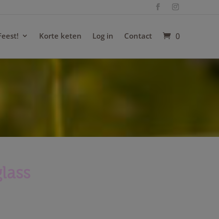
Feest!
Korte keten
Log in
Contact
0
glass