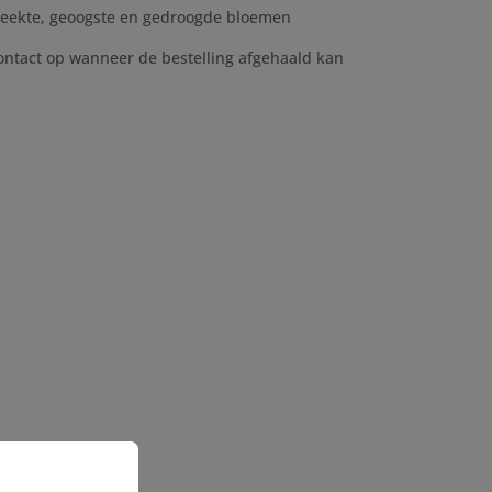
weekte, geoogste en gedroogde bloemen
ontact op wanneer de bestelling afgehaald kan