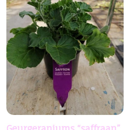
Geurgeraniums “saffraan”